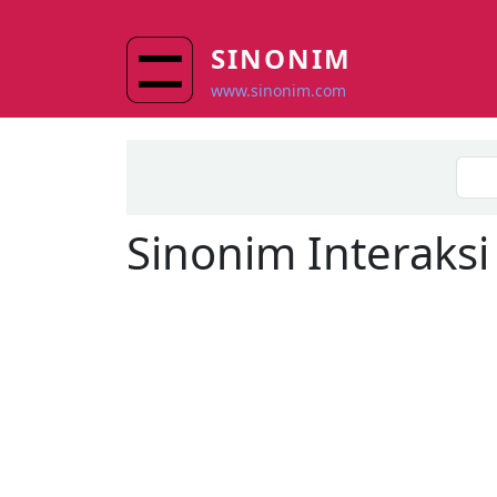
Skip to main content
SINONIM
www.sinonim.com
Sinonim
Interaksi