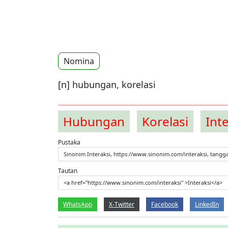
Nomina
[n] hubungan, korelasi
Hubungan
Korelasi
Int
Pustaka
Sinonim Interaksi, https://www.sinonim.com/interaksi, tangga
Tautan
<a href="https://www.sinonim.com/interaksi" >Interaksi</a>
WhatsApp
X-Twitter
Facebook
LinkedIn