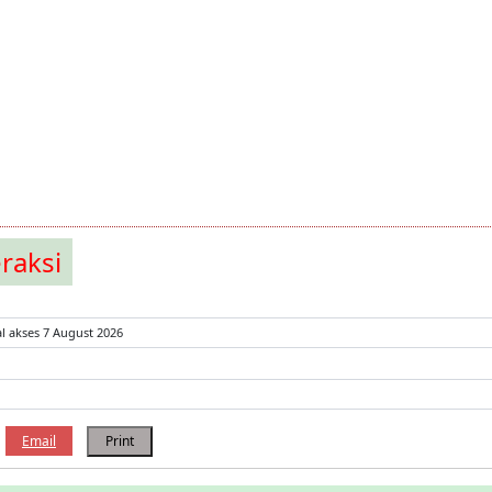
eraksi
l akses 7 August 2026
Email
Print