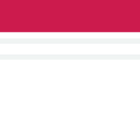
Search