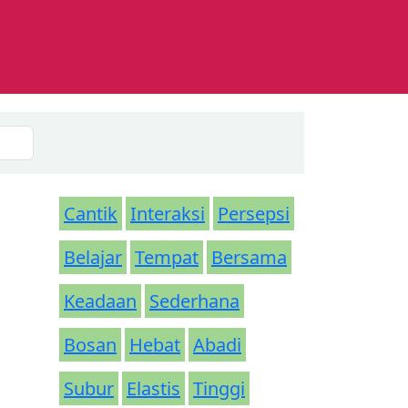
Cantik
Interaksi
Persepsi
Belajar
Tempat
Bersama
Keadaan
Sederhana
Bosan
Hebat
Abadi
Subur
Elastis
Tinggi