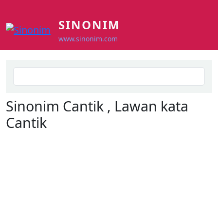
Skip to main content
SINONIM
www.sinonim.com
Search
Sinonim
Cantik
, Lawan kata
Cantik