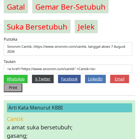
Gatal
Gemar Ber-Setubuh
Suka Bersetubuh
Jelek
Pustaka
Sinonim Cantik, https://www.sinonim.com/cantik, tanggal akses 7 August
2026
Tautan
<a href="https://www.sinonim.com/cantik" >Cantik</a>
WhatsApp
X-Twitter
Facebook
LinkedIn
Email
Print
Arti Kata Menurut KBBI
Cantik
a amat suka bersetubuh;
gasang;