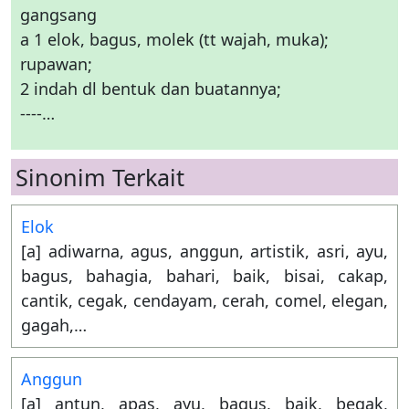
gangsang
a 1 elok, bagus, molek (tt wajah, muka);
rupawan;
2 indah dl bentuk dan buatannya;
----…
Sinonim Terkait
Elok
[a] adiwarna, agus, anggun, artistik, asri, ayu,
bagus, bahagia, bahari, baik, bisai, cakap,
cantik, cegak, cendayam, cerah, comel, elegan,
gagah,…
Anggun
[a] antun, apas, ayu, bagus, baik, begak,