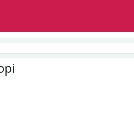
Search
opi