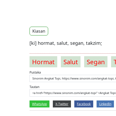
Kiasan
[ki] hormat, salut, segan, takzim;
Hormat
Salut
Segan
Pustaka
Sinonim Angkat Topi, https://www.sinonim.com/angkat-topi, 
Tautan
<a href="https://www.sinonim.com/angkat-topi" >Angkat Topi
WhatsApp
X-Twitter
Facebook
LinkedIn