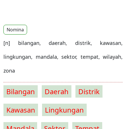
Nomina
[n] bilangan, daerah, distrik, kawasan,
lingkungan, mandala, sektor, tempat, wilayah,
zona
Bilangan
Daerah
Distrik
Kawasan
Lingkungan
Mandala
Sektor
Tempat