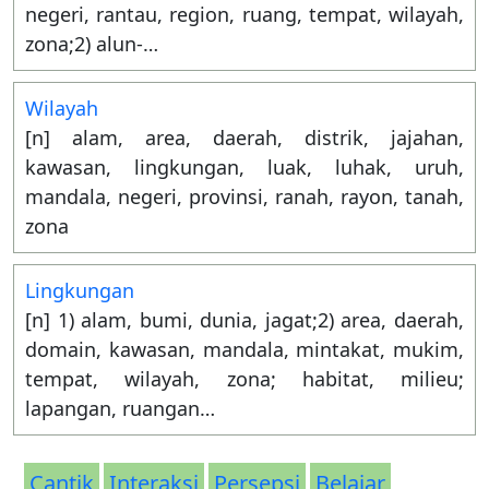
negeri, rantau, region, ruang, tempat, wilayah,
zona;2) alun-…
Wilayah
[n] alam, area, daerah, distrik, jajahan,
kawasan, lingkungan, luak, luhak, uruh,
mandala, negeri, provinsi, ranah, rayon, tanah,
zona
Lingkungan
[n] 1) alam, bumi, dunia, jagat;2) area, daerah,
domain, kawasan, mandala, mintakat, mukim,
tempat, wilayah, zona; habitat, milieu;
lapangan, ruangan…
Cantik
Interaksi
Persepsi
Belajar