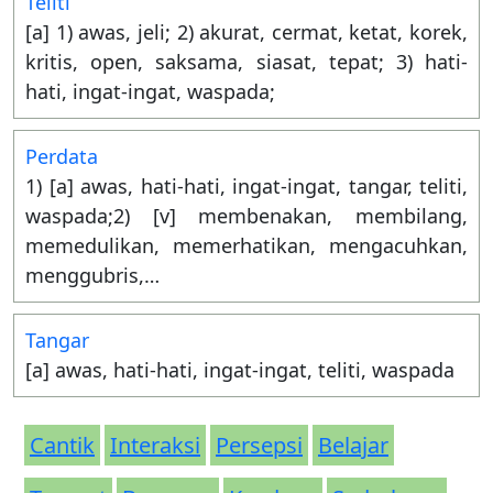
Teliti
[a] 1) awas, jeli; 2) akurat, cermat, ketat, korek,
kritis, open, saksama, siasat, tepat; 3) hati-
hati, ingat-ingat, waspada;
Perdata
1) [a] awas, hati-hati, ingat-ingat, tangar, teliti,
waspada;2) [v] membenakan, membilang,
memedulikan, memerhatikan, mengacuhkan,
menggubris,…
Tangar
[a] awas, hati-hati, ingat-ingat, teliti, waspada
Cantik
Interaksi
Persepsi
Belajar