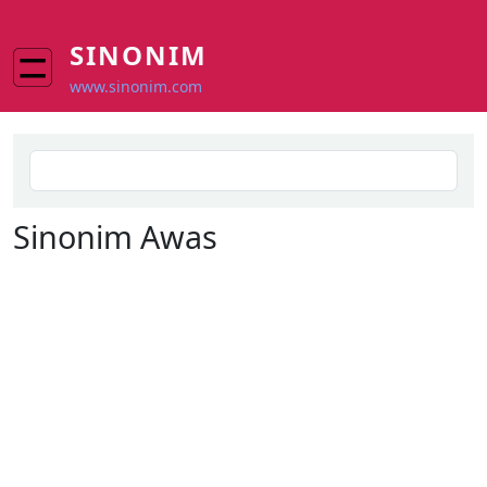
Skip to main content
SINONIM
www.sinonim.com
Search
Sinonim
Awas