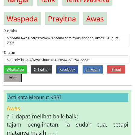
Waspada
Prayitna
Awas
Pustaka
Sinonim Awas, https://www.sinonim.com/awas, tanggal akses 9 August
2026
Tautan
<a href="https://www.sinonim.com/awas" >Awas</a>
WhatsApp
X-Twitter
Facebook
LinkedIn
Email
Print
Arti Kata Menurut KBBI
Awas
a 1 dapat melihat baik-baik;
tajam penglihatan: ia sudah tua, tetapi
matanya masih ---- ;