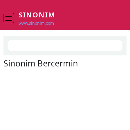
Skip to main content
SINONIM
www.sinonim.com
Search
Sinonim
Bercermin