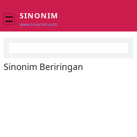
Skip to main content
SINONIM
www.sinonim.com
Search
Sinonim
Beriringan