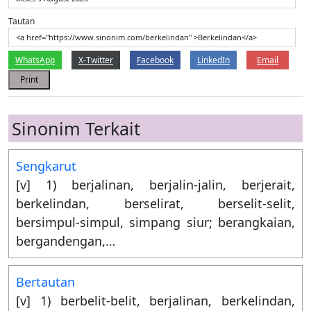
Tautan
<a href="https://www.sinonim.com/berkelindan" >Berkelindan</a>
WhatsApp
X-Twitter
Facebook
LinkedIn
Email
Print
Sinonim Terkait
Sengkarut
[v] 1) berjalinan, berjalin-jalin, berjerait,
berkelindan, berselirat, berselit-selit,
bersimpul-simpul, simpang siur; berangkaian,
bergandengan,…
Bertautan
[v] 1) berbelit-belit, berjalinan, berkelindan,