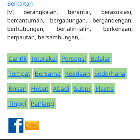
Berkaitan
[v] berangkaian, berantai, berasosiasi,
bercantuman, bergabungan, bergandengan,
berhubungan, berjalin-jalin, berkenaan,
berpautan, bersambungan,…
Cantik
Interaksi
Persepsi
Belajar
Tempat
Bersama
Keadaan
Sederhana
Bosan
Hebat
Abadi
Subur
Elastis
Tinggi
Panjang