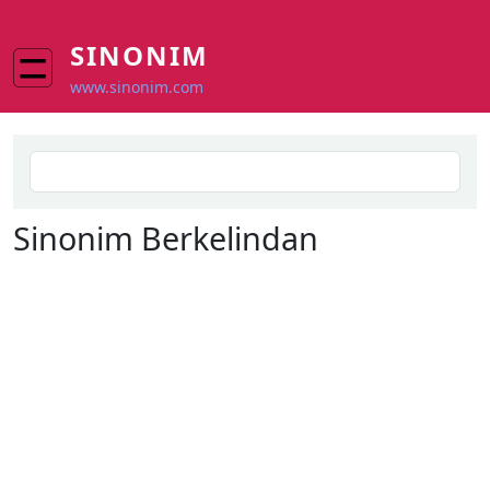
Skip to main content
SINONIM
www.sinonim.com
Search
Sinonim
Berkelindan