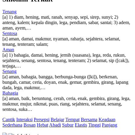
Tenang
[a] 1) diam, hening, mati, ranah, senyap, sepi, sirep, sunyi; 2)
anteng, kalem; kepala dingin, lega, pendiam, sabar, santai; 3) adem,
aman, ayem,…
Sentosa
[a] aman, damai, makmur, nyaman, raharja, sejahtera, selamat,
tenang, tenteram; salam;
Aman
[a] 1) bahagia, damai, hening, jernih (suasana), lega, reda, rukun,
sejahtera, senang, sentosa, tenang, tenteram; 2) selamat, sip ([cak]),
terjaga,…
Senang
[a] aman, bahagia, bangga, berbunga-bunga ([ki]), berkenan,
bungah, camar, ceria, doyan, enak, gemar, gembira, girang, lapang
dada, lega, makmur,…
Bahagia
[a] aman, baik, beruntung, cerah, ceria, enak, gembira, girang, lega,
makmur, mujur, nikmat, puas, riang, sejahtera, selamat, senang,
sentosa, suka…
Cantik
Interaksi
Persepsi
Belajar
Tempat
Bersama
Keadaan
Sederhana
Bosan
Hebat
Abadi
Subur
Elastis
Tinggi
Panjang