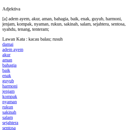
Adjektiva
[a] adem ayem, akur, aman, bahagia, baik, enak, guyub, harmoni,
jenjam, kompak, nyaman, rukun, sakinah, salam, sejahtera, sentosa,
syahdu, tenang, tenteram;
Lawan Kata : kacau balau; rusuh
damai
adem ayem
akur
aman
bahagia
baik
enak
guyub
harmoni
jenjam
kompak
nyaman
rukun
sakinah
salam
sejahtera
sentosa