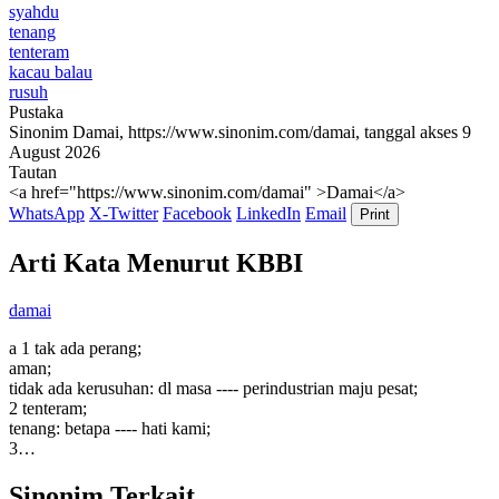
syahdu
tenang
tenteram
kacau balau
rusuh
Pustaka
Sinonim Damai, https://www.sinonim.com/damai, tanggal akses 9
August 2026
Tautan
<a href="https://www.sinonim.com/damai" >Damai</a>
WhatsApp
X-Twitter
Facebook
LinkedIn
Email
Print
Arti Kata Menurut KBBI
damai
a 1 tak ada perang;
aman;
tidak ada kerusuhan: dl masa ---- perindustrian maju pesat;
2 tenteram;
tenang: betapa ---- hati kami;
3…
Sinonim Terkait