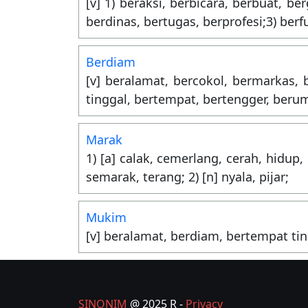
[v] 1) beraksi, berbicara, berbuat, ber
berdinas, bertugas, berprofesi;3) berf
Berdiam
[v] beralamat, bercokol, bermarkas
tinggal, bertempat, bertengger, beru
Marak
1) [a] calak, cemerlang, cerah, hidup,
semarak, terang; 2) [n] nyala, pijar;
Mukim
[v] beralamat, berdiam, bertempat ti
SINONIM
@ 2025 R -
Privacy