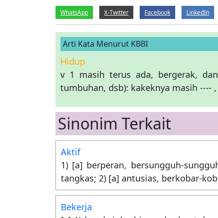
WhatsApp
X-Twitter
Facebook
LinkedIn
Arti Kata Menurut KBBI
Hidup
v 1 masih terus ada, bergerak, dan
tumbuhan, dsb): kakeknya masih ---- 
Sinonim Terkait
Aktif
1) [a] berperan, bersungguh-sungguh,
tangkas; 2) [a] antusias, berkobar-kob
Bekerja