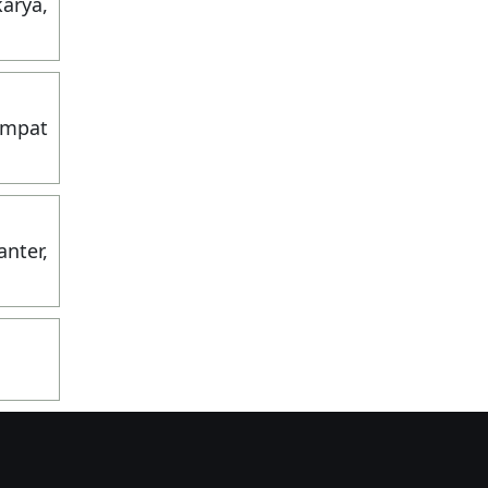
karya,
empat
anter,