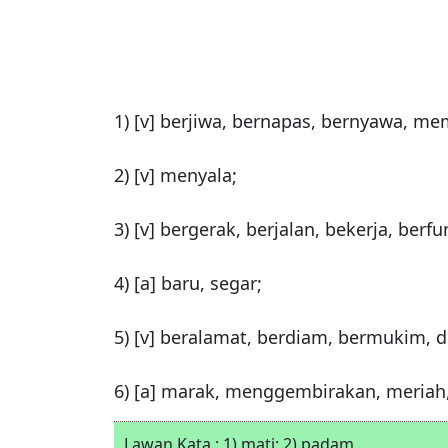
1) [v] berjiwa, bernapas, bernyawa, me
2) [v] menyala;
3) [v] bergerak, berjalan, bekerja, berfu
4) [a] baru, segar;
5) [v] beralamat, berdiam, bermukim, d
6) [a] marak, menggembirakan, meriah,
Lawan Kata : 1) mati; 2) padam