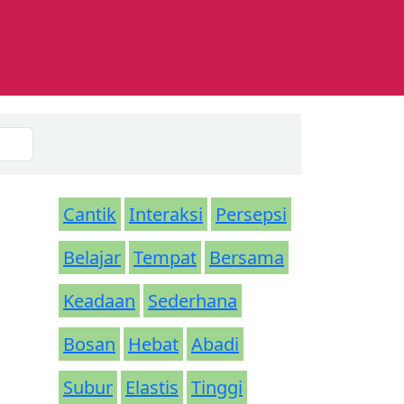
Cantik
Interaksi
Persepsi
Belajar
Tempat
Bersama
Keadaan
Sederhana
Bosan
Hebat
Abadi
Subur
Elastis
Tinggi