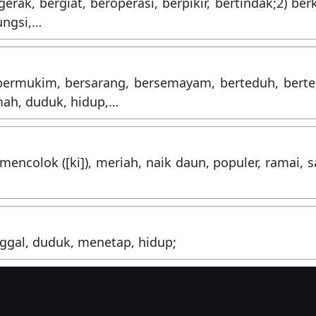
gerak, bergiat, beroperasi, berpikir, bertindak;2) ber
ungsi,…
, bermukim, bersarang, bersemayam, berteduh, bert
mah, duduk, hidup,…
 mencolok ([ki]), meriah, naik daun, populer, ramai, s
nggal, duduk, menetap, hidup;