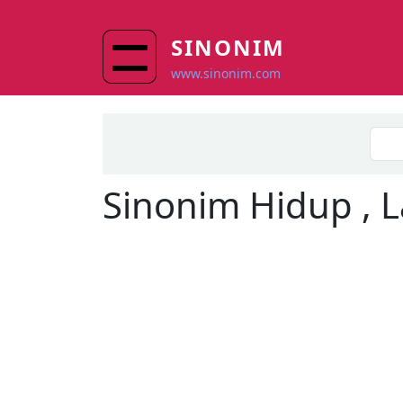
Skip to main content
SINONIM
www.sinonim.com
Sinonim
Hidup
, 