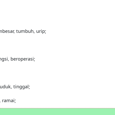
mbesar, tumbuh, urip;
ngsi, beroperasi;
uduk, tinggal;
 ramai;