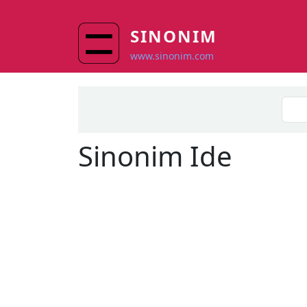
Skip to main content
SINONIM
www.sinonim.com
Sinonim
Ide