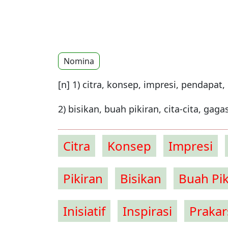
Nomina
[n] 1) citra, konsep, impresi, pendapat,
2) bisikan, buah pikiran, cita-cita, gaga
Citra
Konsep
Impresi
Pikiran
Bisikan
Buah Pik
Inisiatif
Inspirasi
Prakar