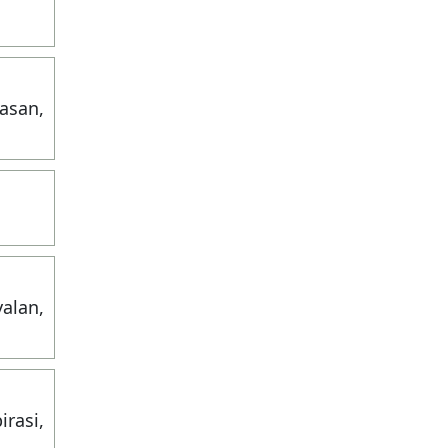
gasan,
yalan,
irasi,