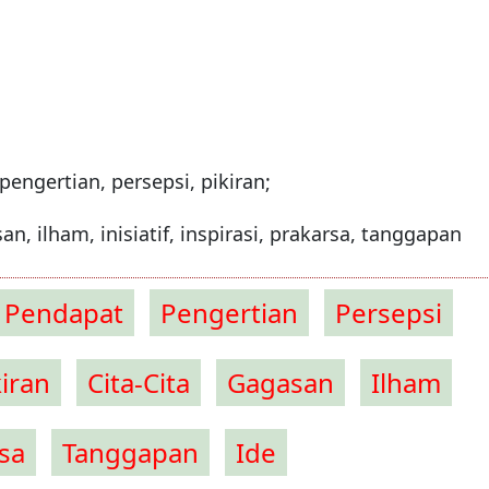
 pengertian, persepsi, pikiran;
san, ilham, inisiatif, inspirasi, prakarsa, tanggapan
Pendapat
Pengertian
Persepsi
iran
Cita-Cita
Gagasan
Ilham
sa
Tanggapan
Ide