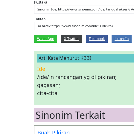
Pustaka
Sinonim Ide, https://www.sinonim.com/ide, tanggal akses 6 A
Tautan
<a href="https://www.sinonim.com/ide" >Ide</a>
WhatsApp
X-Twitter
Facebook
LinkedIn
Arti Kata Menurut KBBI
Ide
/ide/ n rancangan yg dl pikiran;
gagasan;
cita-cita
Sinonim Terkait
Buah Pikiran