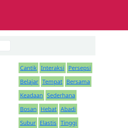
Cantik
Interaksi
Persepsi
Belajar
Tempat
Bersama
Keadaan
Sederhana
Bosan
Hebat
Abadi
Subur
Elastis
Tinggi