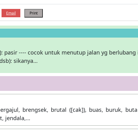
Email
Print
l): pasir ---- cocok untuk menutup jalan yg berlubang 
 dsb): sikanya…
ergajul, brengsek, brutal ([cak]), buas, buruk, buta
t, jendala,…