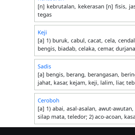
[n] kebrutalan, kekerasan [n] fisis, j
tegas
Keji
[a] 1) buruk, cabul, cacat, cela, cend
bengis, biadab, celaka, cemar, durjan
Sadis
[a] bengis, berang, berangasan, bering
jahat, kasar, kejam, keji, lalim, liar, te
Ceroboh
[a] 1) abai, asal-asalan, awut-awut
silap mata, teledor; 2) aco-acoan, kasa