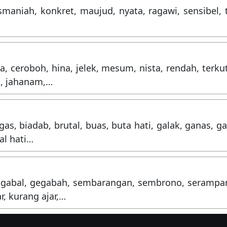
asmaniah, konkret, maujud, nyata, ragawi, sensibel, 
ala, ceroboh, hina, jelek, mesum, nista, rendah, terku
a, jahanam,…
as, biadab, brutal, buas, buta hati, galak, ganas, g
bal hati…
an, gabal, gegabah, sembarangan, sembrono, serampa
r, kurang ajar,…