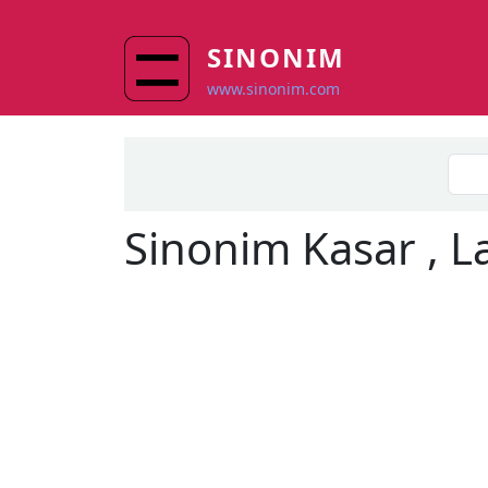
Skip to main content
SINONIM
www.sinonim.com
Sinonim
Kasar
, L