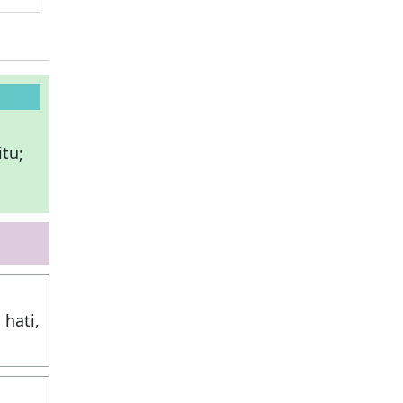
itu;
 hati,