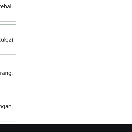
tebal,
tuk;2)
arang,
ngan,