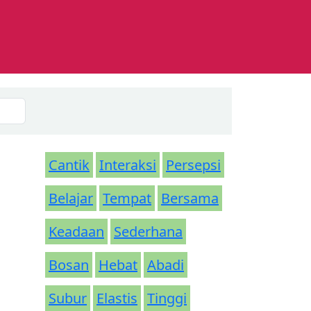
Cantik
Interaksi
Persepsi
Belajar
Tempat
Bersama
Keadaan
Sederhana
Bosan
Hebat
Abadi
Subur
Elastis
Tinggi