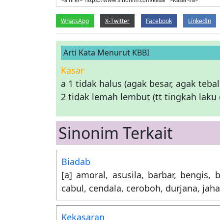
WhatsApp
X-Twitter
Facebook
LinkedIn
Arti Kata Menurut KBBI
Kasar
a 1 tidak halus (agak besar, agak teba
2 tidak lemah lembut (tt tingkah laku
Sinonim Terkait
Biadab
[a] amoral, asusila, barbar, bengis, b
cabul, cendala, ceroboh, durjana, jaha
Kekasaran