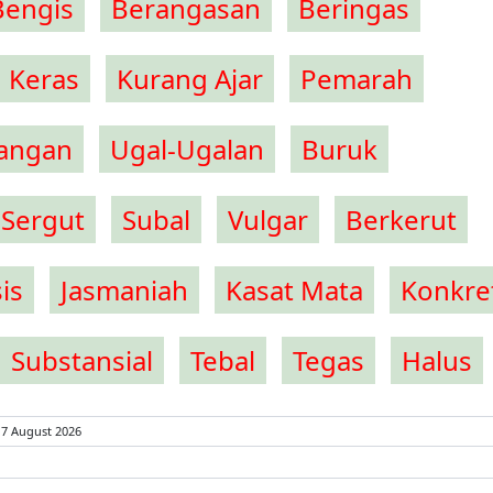
Bengis
Berangasan
Beringas
Keras
Kurang Ajar
Pemarah
angan
Ugal-Ugalan
Buruk
Sergut
Subal
Vulgar
Berkerut
sis
Jasmaniah
Kasat Mata
Konkre
Substansial
Tebal
Tegas
Halus
 7 August 2026