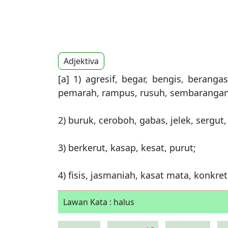
Adjektiva
[a] 1) agresif, begar, bengis, beranga
pemarah, rampus, rusuh, sembarangan,
2) buruk, ceroboh, gabas, jelek, sergut, 
3) berkerut, kasap, kesat, purut;
4) fisis, jasmaniah, kasat mata, konkret
Lawan Kata : halus