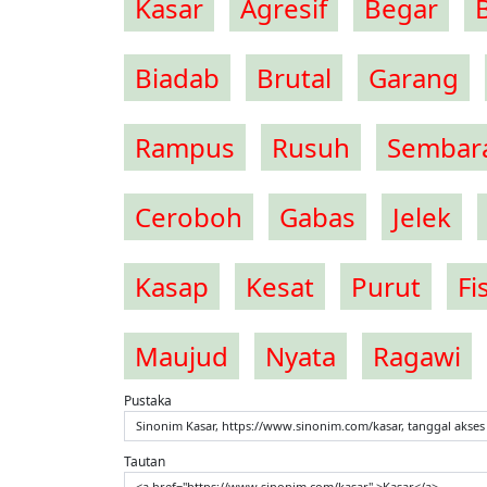
Kasar
Agresif
Begar
Biadab
Brutal
Garang
Rampus
Rusuh
Sembar
Ceroboh
Gabas
Jelek
Kasap
Kesat
Purut
Fi
Maujud
Nyata
Ragawi
Pustaka
Sinonim Kasar, https://www.sinonim.com/kasar, tanggal akses
Tautan
<a href="https://www.sinonim.com/kasar" >Kasar</a>