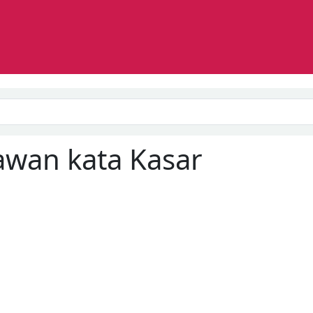
Search
awan kata
Kasar