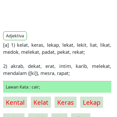
Adjektiva
[a] 1) kelat, keras, lekap, lekat, lekit, liat, likat,
medok, melekat, padat, pekat, rekat;
2) akrab, dekat, erat, intim, karib, melekat,
mendalam ([ki]), mesra, rapat;
Lawan Kata : cair;
Kental
Kelat
Keras
Lekap