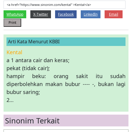
<a href="https://www.sinonim.com/kental" >Kental</a>
WhatsApp
X-Twitter
Facebook
LinkedIn
Email
Print
Arti Kata Menurut KBBI
Kental
a 1 antara cair dan keras;
pekat (tidak cair);
hampir beku: orang sakit itu sudah
diperbolehkan makan bubur ---- -, bukan lagi
bubur saring;
2…
Sinonim Terkait