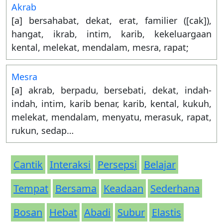
Akrab
[a] bersahabat, dekat, erat, familier ([cak]),
hangat, ikrab, intim, karib, kekeluargaan
kental, melekat, mendalam, mesra, rapat;
Mesra
[a] akrab, berpadu, bersebati, dekat, indah-
indah, intim, karib benar, karib, kental, kukuh,
melekat, mendalam, menyatu, merasuk, rapat,
rukun, sedap…
Cantik
Interaksi
Persepsi
Belajar
Tempat
Bersama
Keadaan
Sederhana
Bosan
Hebat
Abadi
Subur
Elastis