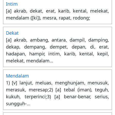
Intim
[a] akrab, dekat, erat, karib, kental, melekat,
mendalam ([ki]), mesra, rapat, rodong;
Dekat
[a] akrab, ambang, antara, dampil, damping,
dekap, dempang, dempet, depan, di, erat,
hadapan, hampir, intim, karib, kental, kepil,
melekat, mendalam…
Mendalam
1) [v] lanjut, meluas, menghunjam, menusuk,
merasuk, meresap;2) [a] tebal (iman), teguh,
kukuh, terperinci;3) [a] benar-benar, serius,
sungguh-…