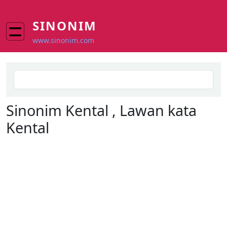
Skip to main content
SINONIM
www.sinonim.com
Search
Sinonim
Kental
, Lawan kata
Kental