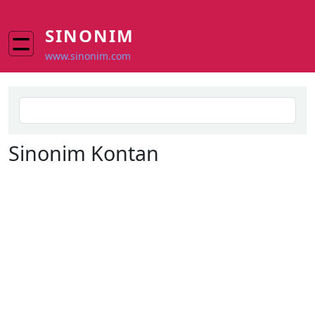
Skip to main content
SINONIM
www.sinonim.com
Search
Sinonim
Kontan