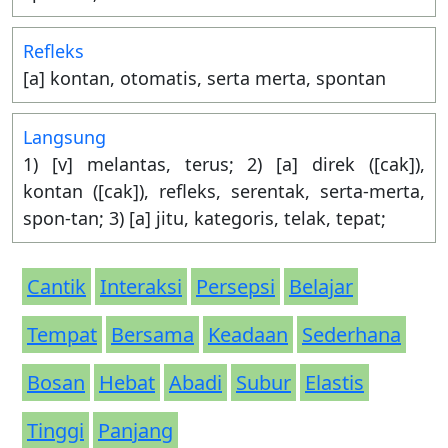
Refleks
[a] kontan, otomatis, serta merta, spontan
Langsung
1) [v] melantas, terus; 2) [a] direk ([cak]),
kontan ([cak]), refleks, serentak, serta-merta,
spon-tan; 3) [a] jitu, kategoris, telak, tepat;
Cantik
Interaksi
Persepsi
Belajar
Tempat
Bersama
Keadaan
Sederhana
Bosan
Hebat
Abadi
Subur
Elastis
Tinggi
Panjang