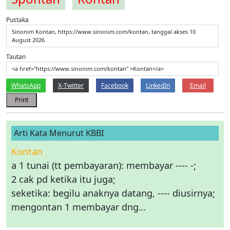
Pustaka
Sinonim Kontan, https://www.sinonim.com/kontan, tanggal akses 10
August 2026
Tautan
<a href="https://www.sinonim.com/kontan" >Kontan</a>
WhatsApp
X-Twitter
Facebook
LinkedIn
Email
Print
Arti Kata Menurut KBBI
Kontan
a 1 tunai (tt pembayaran): membayar ---- -;
2 cak pd ketika itu juga;
seketika: begilu anaknya datang, ---- diusirnya;
mengontan 1 membayar dng…