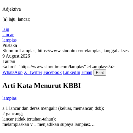
Adjektiva
[a] laju, lancar;
laju
lancar
lampias
Pustaka
Sinonim Lampias, https://www.sinonim.com/lampias, tanggal akses
9 August 2026
Tautan
<a href="https://www.sinonim.com/lampias" >Lampias</a>
WhatsApp
X-Twitter
Facebook
LinkedIn
Email
Print
Arti Kata Menurut KBBI
lampias
a 1 lancar dan deras mengalir (keluar, memancar, dsb);
2 gancang;
lancar (tidak tertahan-tahan);
melampiaskan v 1 menjadikan supaya lampias:…