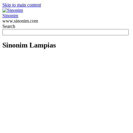
Skip to main content
Sinonim
www.sinonim.com
Search
Sinonim
Lampias