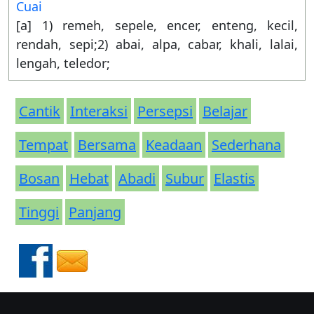
Cuai
[a] 1) remeh, sepele, encer, enteng, kecil,
rendah, sepi;2) abai, alpa, cabar, khali, lalai,
lengah, teledor;
Cantik
Interaksi
Persepsi
Belajar
Tempat
Bersama
Keadaan
Sederhana
Bosan
Hebat
Abadi
Subur
Elastis
Tinggi
Panjang