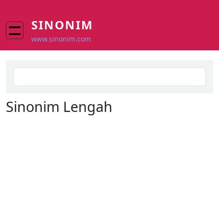
Skip to main content
SINONIM
www.sinonim.com
Search
Sinonim
Lengah