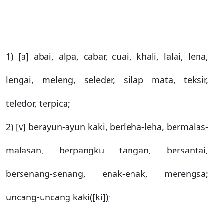
1) [a] abai, alpa, cabar, cuai, khali, lalai, lena,
lengai, meleng, seleder, silap mata, teksir,
teledor, terpica;
2) [v] berayun-ayun kaki, berleha-leha, bermalas-
malasan, berpangku tangan, bersantai,
bersenang-senang, enak-enak, merengsa;
uncang-uncang kaki([ki]);