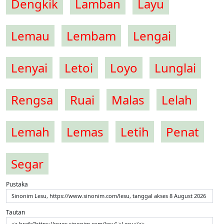
Dengkik
Lamban
Layu
Lemau
Lembam
Lengai
Lenyai
Letoi
Loyo
Lunglai
Rengsa
Ruai
Malas
Lelah
Lemah
Lemas
Letih
Penat
Segar
Pustaka
Sinonim Lesu, https://www.sinonim.com/lesu, tanggal akses 8 August 2026
Tautan
<a href="https://www.sinonim.com/lesu" >Lesu</a>