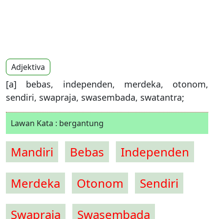
Adjektiva
[a] bebas, independen, merdeka, otonom,
sendiri, swapraja, swasembada, swatantra;
Lawan Kata : bergantung
Mandiri
Bebas
Independen
Merdeka
Otonom
Sendiri
Swapraja
Swasembada