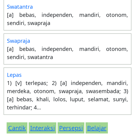
Swatantra
[a] bebas, independen, mandiri, otonom,
sendiri, swapraja
Swapraja
[a] bebas, independen, mandiri, otonom,
sendiri, swatantra
Lepas
1) [v] terlepas; 2) [a] independen, mandiri,
merdeka, otonom, swapraja, swasembada; 3)
[a] bebas, khali, lolos, luput, selamat, sunyi,
terhindar; 4…
Cantik
Interaksi
Persepsi
Belajar