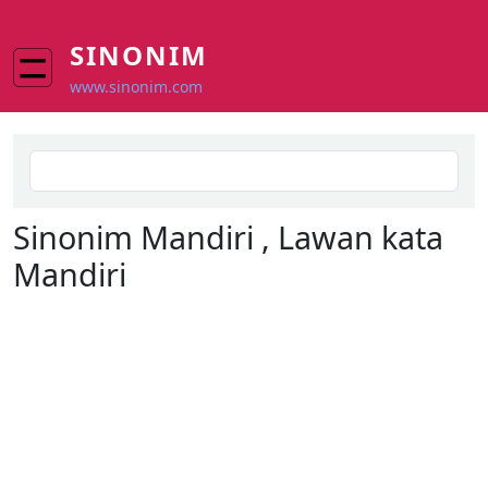
Skip to main content
SINONIM
www.sinonim.com
Search
Sinonim
Mandiri
, Lawan kata
Mandiri