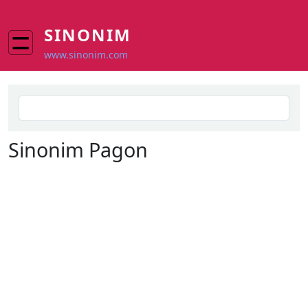
Skip to main content
SINONIM
www.sinonim.com
Search
Sinonim
Pagon