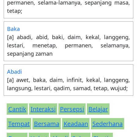
permanen, selama-lamanya, sepanjang masa,
tetap;
Baka
[a] abadi, abid, baki, daim, kekal, langgeng,
lestari, menetap, permanen, selamanya,
sepanjang zaman
Abadi
[a] awet, baka, daim, infinit, kekal, langgeng,
langsung, lestari, qadim, samad, tetap, wujud;
Cantik
Interaksi
Persepsi
Belajar
Tempat
Bersama
Keadaan
Sederhana