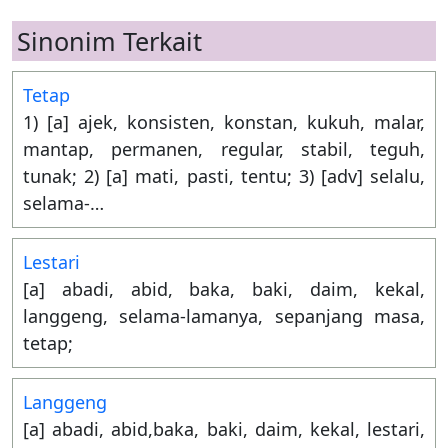
Sinonim Terkait
Tetap
1) [a] ajek, konsisten, konstan, kukuh, malar,
mantap, permanen, regular, stabil, teguh,
tunak; 2) [a] mati, pasti, tentu; 3) [adv] selalu,
selama-…
Lestari
[a] abadi, abid, baka, baki, daim, kekal,
langgeng, selama-lamanya, sepanjang masa,
tetap;
Langgeng
[a] abadi, abid,baka, baki, daim, kekal, lestari,