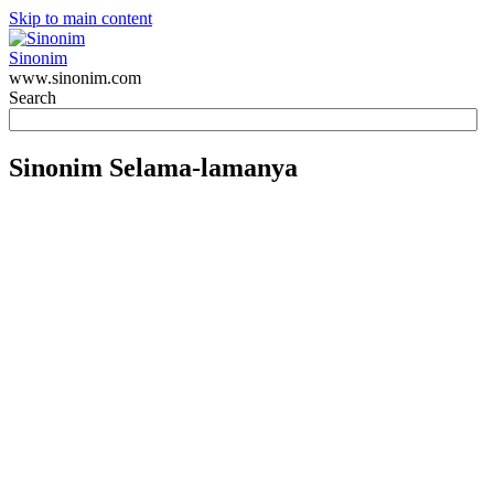
Skip to main content
Sinonim
www.sinonim.com
Search
Sinonim
Selama-lamanya