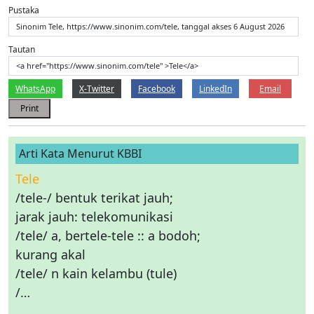
Pustaka
Sinonim Tele, https://www.sinonim.com/tele, tanggal akses 6 August 2026
Tautan
<a href="https://www.sinonim.com/tele" >Tele</a>
WhatsApp
X-Twitter
Facebook
LinkedIn
Email
Print
Arti Kata Menurut KBBI
Tele
/tele-/ bentuk terikat jauh;
jarak jauh: telekomunikasi
/tele/ a, bertele-tele :: a bodoh;
kurang akal
/tele/ n kain kelambu (tule)
/…