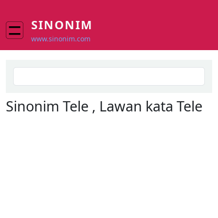
Skip to main content
SINONIM
www.sinonim.com
Search
Sinonim
Tele
, Lawan kata
Tele