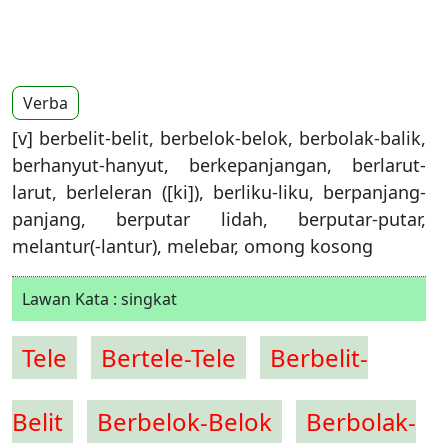
Verba
[v] berbelit-belit, berbelok-belok, berbolak-balik,
berhanyut-hanyut, berkepanjangan, berlarut-
larut, berleleran ([ki]), berliku-liku, berpanjang-
panjang, berputar lidah, berputar-putar,
melantur(-lantur), melebar, omong kosong
Lawan Kata : singkat
Tele
Bertele-Tele
Berbelit-
Belit
Berbelok-Belok
Berbolak-