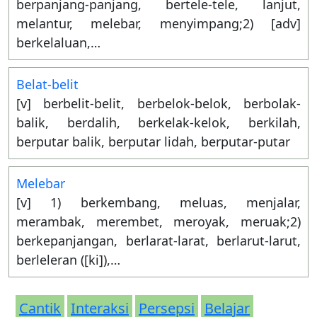
berpanjang-panjang, bertele-tele, lanjut,
melantur, melebar, menyimpang;2) [adv]
berkelaluan,…
Belat-belit
[v] berbelit-belit, berbelok-belok, berbolak-
balik, berdalih, berkelak-kelok, berkilah,
berputar balik, berputar lidah, berputar-putar
Melebar
[v] 1) berkembang, meluas, menjalar,
merambak, merembet, meroyak, meruak;2)
berkepanjangan, berlarat-larat, berlarut-larut,
berleleran ([ki]),…
Cantik
Interaksi
Persepsi
Belajar