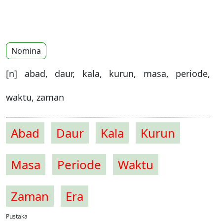
Nomina
[n] abad, daur, kala, kurun, masa, periode,
waktu, zaman
Abad
Daur
Kala
Kurun
Masa
Periode
Waktu
Zaman
Era
Pustaka