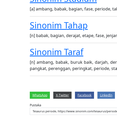
[a] ambang, babak, bagian, fase, periode, tah
Sinonim
Tahap
[n] babak, bagian, derajat, etape, fase, jenja
Sinonim
Taraf
[n] ambang, babak, buruk baik, darjah, dera
pangkat, perenggan, peringkat, periode, stad
Pagination
WhatsApp
X-Twitter
Facebook
LinkedIn
Pustaka
Tesaurus periode, https://www.sinonim.com/tesaurus/periode