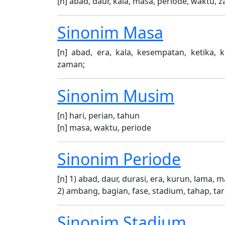
[n] abad, daur, kala, masa, periode, waktu, 
Sinonim
Masa
[n] abad, era, kala, kesempatan, ketika,
zaman;
Sinonim
Musim
[n] hari, perian, tahun
[n] masa, waktu, periode
Sinonim
Periode
[n] 1) abad, daur, durasi, era, kurun, lama
2) ambang, bagian, fase, stadium, tahap, tar
Sinonim
Stadium