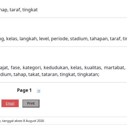
ap, taraf, tingkat
ng, kelas, langkah, level, periode, stadium, tahapan, taraf, ti
jat, fase, kategori, kedudukan, kelas, kualitas, martabat,
ium, tahap, takat, tataran, tingkat, tingkatan;
Next page
Page 1
››
Email
Print
, tanggal akses 8 August 2026