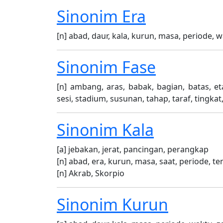
Sinonim
Era
[n] abad, daur, kala, kurun, masa, periode,
Sinonim
Fase
[n] ambang, aras, babak, bagian, batas, et
sesi, stadium, susunan, tahap, taraf, tingkat,
Sinonim
Kala
[a] jebakan, jerat, pancingan, perangkap
[n] abad, era, kurun, masa, saat, periode, 
[n] Akrab, Skorpio
Sinonim
Kurun