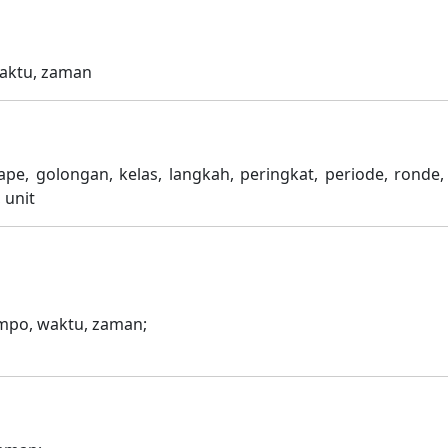
 waktu, zaman
ape, golongan, kelas, langkah, peringkat, periode, ronde, 
 unit
tempo, waktu, zaman;