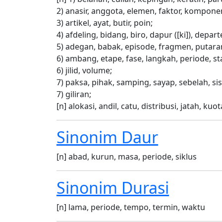
2) anasir, anggota, elemen, faktor, komponen
3) artikel, ayat, butir, poin;
4) afdeling, bidang, biro, dapur ([ki]), depart
5) adegan, babak, episode, fragmen, putaran
6) ambang, etape, fase, langkah, periode, st
6) jilid, volume;
7) paksa, pihak, samping, sayap, sebelah, sis
7) giliran;
[n] alokasi, andil, catu, distribusi, jatah, kuot
Sinonim
Daur
[n] abad, kurun, masa, periode, siklus
Sinonim
Durasi
[n] lama, periode, tempo, termin, waktu