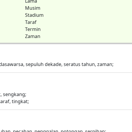
Lama
Musim
Stadium
Taraf
Termin
Zaman
h dasawarsa, sepuluh dekade, seratus tahun, zaman;
t, sengkang;
araf, tingkat;
paruhan, pecahan, penggalan, potongan, serpihan;