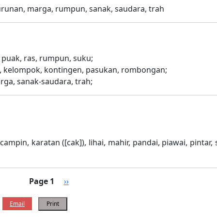
eturunan, marga, rumpun, sanak, saudara, trah
, puak, ras, rumpun, suku;
h, kelompok, kontingen, pasukan, rombongan;
uarga, sanak-saudara, trah;
campin, karatan ([cak]), lihai, mahir, pandai, piawai, pintar, 
Next page
Page 1
››
Email
Print