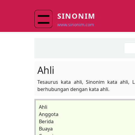
Skip to main content
SINONIM
www.sinonim.com
Ahli
Tesaurus kata ahli, Sinonim kata ahli, 
berhubungan dengan kata ahli.
Ahli
Anggota
Berida
Buaya