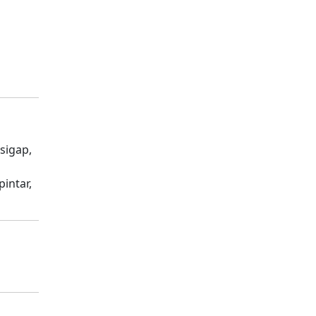
 sigap,
intar,