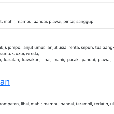
arat, mahir, mampu, pandai, piawai, pintar, sanggup
k]), jompo, lanjut umur, lanjut usia, renta, sepuh, tua bang
a suntuk, uzur, wreda;
, karatan, kawakan, lihai, mahir, pacak, pandai, piawai, p
man
 kompeten, lihai, mahir, mampu, pandai, terampil, terlatih, u