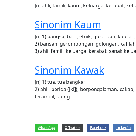
[n] ahli, famili, kaum, keluarga, kerabat, k
Sinonim
Kaum
[n] 1) bangsa, bani, etnik, golongan, kabilah
2) barisan, gerombongan, golongan, kafila
3) ahli, famili, keluarga, kerabat, sanak kel
Sinonim
Kawak
[n] 1) tua, tua bangka;
2) ahli, berida ([ki]), berpengalaman, cakap, 
terampil, ulung
Pagination
WhatsApp
X-Twitter
Facebook
LinkedIn