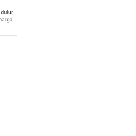
 dulur,
marga,