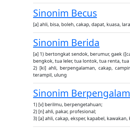
Sinonim
Becus
[a] ahli, bisa, boleh, cakap, dapat, kuasa, l
Sinonim
Berida
[a] 1) bertongkat sendok, berumur, gaek ([ca
bengkok, tua leler, tua lontok, tua renta, tu
2) [ki] ahli, berpengalaman, cakap, campin
terampil, ulung
Sinonim
Berpengala
1) [v] berilmu, berpengetahuan;
2) [n] ahli, pakar, profesional;
3) [a] ahli, cakap, eksper, kapabel, kawakan,