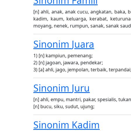
Sinonim
Famili
[n] ahli, anak, anak cucu, angkatan, baka, ba
kadim, kaum, keluarga, kerabat, keturunan
moyang, nenek, rumpun, sanak, sanak saudar
Sinonim
Juara
1) [n] kampiun, pemenang;
2) [n] jagoan, jawara, pendekar;
3) [a] ahli, jago, jempolan, terbaik, terpandai
Sinonim
Juru
[n] ahli, empu, mantri, pakar, spesialis, tuka
[n] bucu, siku, sudut, ujung;
Sinonim
Kadim