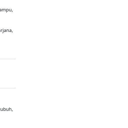
mampu,
rjana,
tubuh,