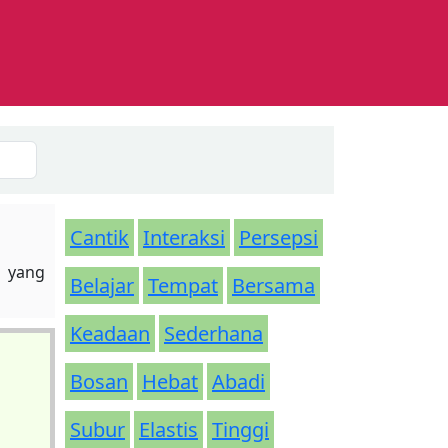
Cantik
Interaksi
Persepsi
a yang
Belajar
Tempat
Bersama
Keadaan
Sederhana
Bosan
Hebat
Abadi
Subur
Elastis
Tinggi