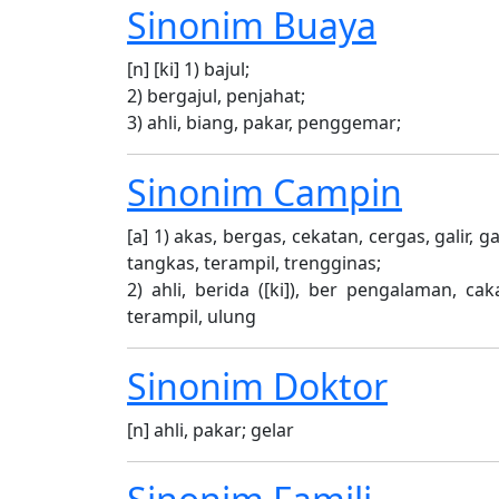
Sinonim
Buaya
[n] [ki] 1) bajul;
2) bergajul, penjahat;
3) ahli, biang, pakar, penggemar;
Sinonim
Campin
[a] 1) akas, bergas, cekatan, cergas, galir, g
tangkas, terampil, trengginas;
2) ahli, berida ([ki]), ber pengalaman, cak
terampil, ulung
Sinonim
Doktor
[n] ahli, pakar; gelar