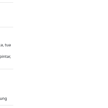
ka, tua
intar,
lung