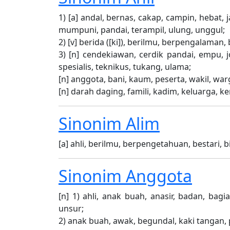
1) [a] andal, bernas, cakap, campin, hebat,
mumpuni, pandai, terampil, ulung, unggul;
2) [v] berida ([ki]), berilmu, berpengalaman
3) [n] cendekiawan, cerdik pandai, empu, jo
spesialis, teknikus, tukang, ulama;
[n] anggota, bani, kaum, peserta, wakil, war
[n] darah daging, famili, kadim, keluarga, 
Sinonim
Alim
[a] ahli, berilmu, berpengetahuan, bestari, b
Sinonim
Anggota
[n] 1) ahli, anak buah, anasir, badan, bag
unsur;
2) anak buah, awak, begundal, kaki tangan, 