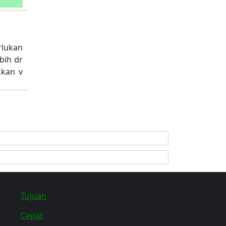
lukan
bih dr
kkan v
Tujuan
Cepat