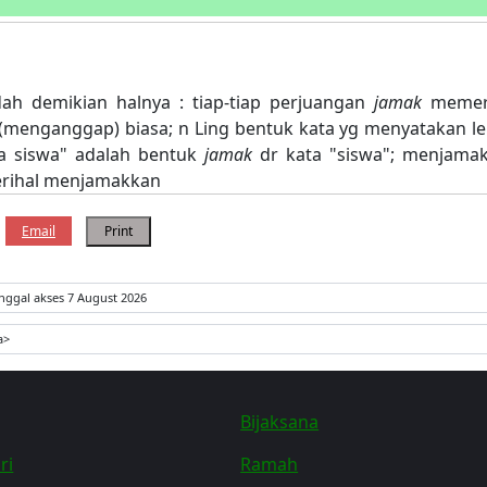
ah demikian halnya : tiap-tiap perjuangan
jamak
memer
menganggap) biasa; n Ling bentuk kata yg menyatakan le
ra siswa" adalah bentuk
jamak
dr kata "siswa"; menjama
erihal menjamakkan
Email
Print
nggal akses 7 August 2026
a>
Bijaksana
ri
Ramah