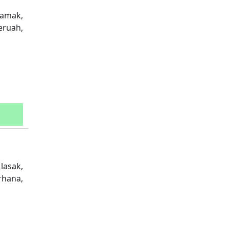
 jamak,
eruah,
lasak,
erhana,