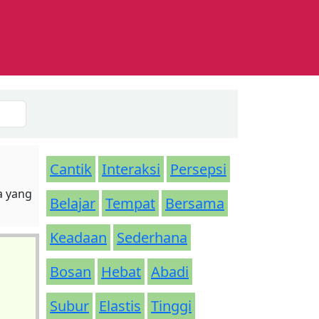
Cantik
Interaksi
Persepsi
a yang
Belajar
Tempat
Bersama
Keadaan
Sederhana
Bosan
Hebat
Abadi
Subur
Elastis
Tinggi