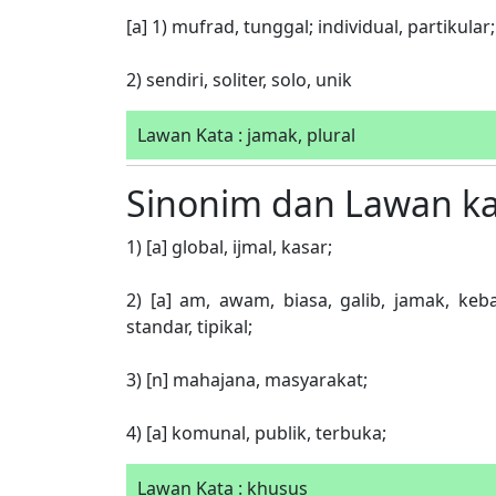
[a] 1) mufrad, tunggal; individual, partikular;
2) sendiri, soliter, solo, unik
Lawan Kata : jamak, plural
Sinonim dan Lawan k
1) [a] global, ijmal, kasar;
2) [a] am, awam, biasa, galib, jamak, keba
standar, tipikal;
3) [n] mahajana, masyarakat;
4) [a] komunal, publik, terbuka;
Lawan Kata : khusus