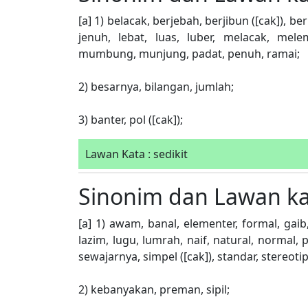
[a] 1) belacak, berjebah, berjibun ([cak]), be
jenuh, lebat, luas, luber, melacak, m
mumbung, munjung, padat, penuh, ramai;
2) besarnya, bilangan, jumlah;
3) banter, pol ([cak]);
Lawan Kata : sedikit
Sinonim dan Lawan k
[a] 1) awam, banal, elementer, formal, gaib
lazim, lugu, lumrah, naif, natural, normal, 
sewajarnya, simpel ([cak]), standar, stereoti
2) kebanyakan, preman, sipil;