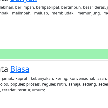
rlebihan, berlimpah, berlipat-lipat, bertimbun, besar, deras,
elembak, melimpah, meluap, membludak, memunjung, m
ata
Biasa
, jamak, kaprah, kebanyakan, kering, konvensional, lasah, 
polos, populer, prosais, reguler, rutin, sahaja, sedang, sed
p, teradat, teratur, umum;