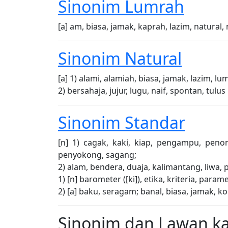
Sinonim
Lumrah
[a] am, biasa, jamak, kaprah, lazim, natural,
Sinonim
Natural
[a] 1) alami, alamiah, biasa, jamak, lazim, lu
2) bersahaja, jujur, lugu, naif, spontan, tulus
Sinonim
Standar
[n] 1) cagak, kaki, kiap, pengampu, pen
penyokong, sagang;
2) alam, bendera, duaja, kalimantang, liwa, 
1) [n] barometer ([ki]), etika, kriteria, para
2) [a] baku, seragam; banal, biasa, jamak, 
Sinonim dan Lawan k