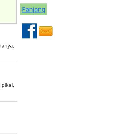
Panjang
adanya,
ipikal,