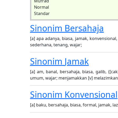
Mufrad
Normal
Standar
Sinonim
Bersahaja
[a] apa adanya, biasa, jamak, konvensional, l
sederhana, tenang, wajar;
Sinonim
Jamak
[a] am, banal, bersahaja, biasa, galib, ([cak
umum, wajar; menjamakkan [v] melazimkan
Sinonim
Konvensional
[a] baku, bersahaja, biasa, formal, jamak, la