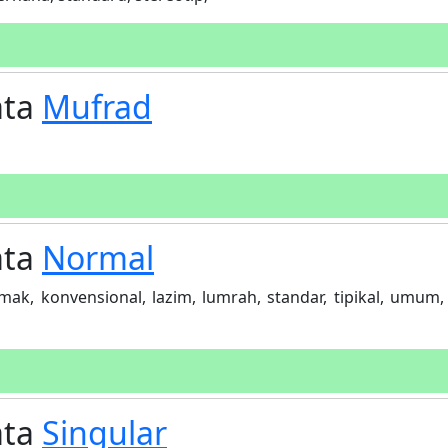
ata
Mufrad
ata
Normal
 jamak, konvensional, lazim, lumrah, standar, tipikal, umum,
ata
Singular