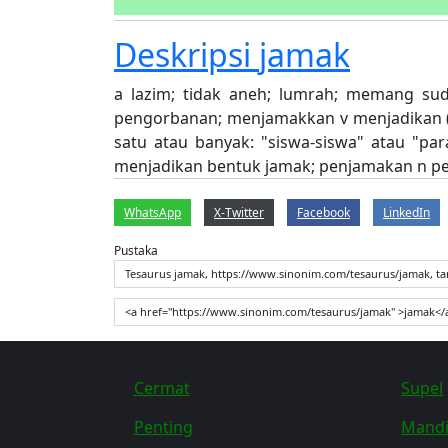
Deskripsi
jamak
a lazim; tidak aneh; lumrah; memang sud
pengorbanan; menjamakkan v menjadikan (
satu atau banyak: "siswa-siswa" atau "pa
menjadikan bentuk jamak; penjamakan n p
WhatsApp
X-Twitter
Facebook
LinkedIn
Pustaka
Tesaurus jamak, https://www.sinonim.com/tesaurus/jamak, ta
<a href="https://www.sinonim.com/tesaurus/jamak" >jamak</
Cermat
Supel
Penting
Mandi