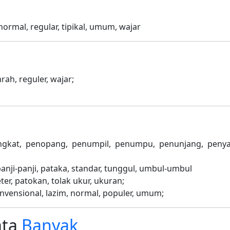
 normal, regular, tipikal, umum, wajar
mrah, reguler, wajar;
ongkat, penopang, penumpil, penumpu, penunjang, peny
panji-panji, pataka, standar, tunggul, umbul-umbul
meter, patokan, tolak ukur, ukuran;
konvensional, lazim, normal, populer, umum;
ata
Banyak