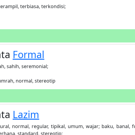
terampil, terbiasa, terkondisi;
ata
Formal
sah, sahih, seremonial;
lumrah, normal, stereotip
ata
Lazim
ural, normal, regular, tipikal, umum, wajar; baku, banal, f
derhana, standard, stereotip;