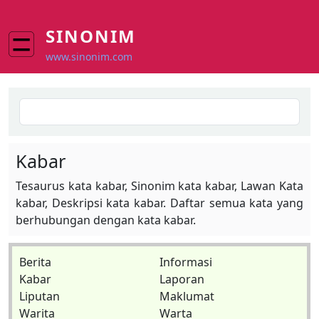
Skip to main content
SINONIM
www.sinonim.com
Search
Kabar
Tesaurus kata kabar, Sinonim kata kabar, Lawan Kata
kabar, Deskripsi kata kabar. Daftar semua kata yang
berhubungan dengan kata kabar.
Berita
Informasi
Kabar
Laporan
Liputan
Maklumat
Warita
Warta