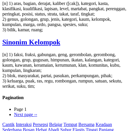
[n] 1) aras, bagian, derajat, kaliber ([cak]), kategori, kasta,
klasifikasi, kualifikasi, lapisan, level, martabat, pangkat, perenggan,
peringkat, posisi, status, strata, takat, taraf, tingkat;
2) genus, golongan, grup, jenis, kategori, kaum, kelompok,
kumpulan, marga, ordo, pangsa, spesies, suku;
3) bilik, kamar, ruang;
Sinonim
Kelompok
[n] 1) faksi, fraksi, gabungan, geng, gerombolan, gerombong,
golongan, grup, gugusan, himpunan, ikatan, kalangan, kategori,
kaum, kawanan, keramaian, kerumunan, klan, komunitas, kubu,
kumpulan, lingkaran;
2) blok, masyarakat, partai, pasukan, perkampungan, pihak;
3) keluarga, puak, ras, regu, rombongan, rumpun, satuan, sekutu,
serikat, suku, tim;
Pagination
Page 1
Next page
››
Cantik
Interaksi
Persepsi
Belajar
Tempat
Bersama
Keadaan
Sederhana
Bosan
Hebat
Abadi
Subur
Elastis
Tinggi
Panjang