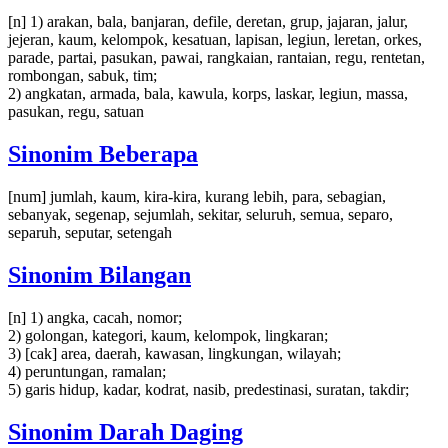
[n] 1) arakan, bala, banjaran, defile, deretan, grup, jajaran, jalur,
jejeran, kaum, kelompok, kesatuan, lapisan, legiun, leretan, orkes,
parade, partai, pasukan, pawai, rangkaian, rantaian, regu, rentetan,
rombongan, sabuk, tim;
2) angkatan, armada, bala, kawula, korps, laskar, legiun, massa,
pasukan, regu, satuan
Sinonim
Beberapa
[num] jumlah, kaum, kira-kira, kurang lebih, para, sebagian,
sebanyak, segenap, sejumlah, sekitar, seluruh, semua, separo,
separuh, seputar, setengah
Sinonim
Bilangan
[n] 1) angka, cacah, nomor;
2) golongan, kategori, kaum, kelompok, lingkaran;
3) [cak] area, daerah, kawasan, lingkungan, wilayah;
4) peruntungan, ramalan;
5) garis hidup, kadar, kodrat, nasib, predestinasi, suratan, takdir;
Sinonim
Darah Daging