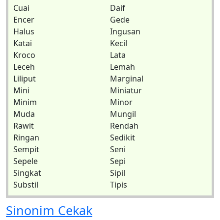
Cuai
Daif
Encer
Gede
Halus
Ingusan
Katai
Kecil
Kroco
Lata
Leceh
Lemah
Liliput
Marginal
Mini
Miniatur
Minim
Minor
Muda
Mungil
Rawit
Rendah
Ringan
Sedikit
Sempit
Seni
Sepele
Sepi
Singkat
Sipil
Substil
Tipis
Sinonim
Cekak