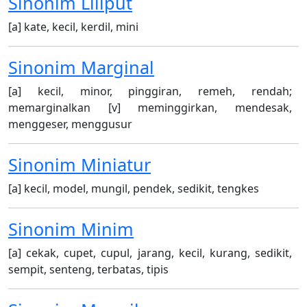
Sinonim
Liliput
[a] kate, kecil, kerdil, mini
Sinonim
Marginal
[a] kecil, minor, pinggiran, remeh, rendah;
memarginalkan [v] meminggirkan, mendesak,
menggeser, menggusur
Sinonim
Miniatur
[a] kecil, model, mungil, pendek, sedikit, tengkes
Sinonim
Minim
[a] cekak, cupet, cupul, jarang, kecil, kurang, sedikit,
sempit, senteng, terbatas, tipis