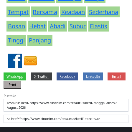
Tempat
Bersama
Keadaan
Sederhana
Bosan
Hebat
Abadi
Subur
Elastis
Tinggi
Panjang
WhatsApp
X-Twitter
Facebook
LinkedIn
Email
Print
Pustaka
Tesaurus kecil, https://www.sinonim.com/tesaurus/kecil, tanggal akses 8
August 2026
<a href="https://www.sinonim.com/tesaurus/kecil" >kecil</a>