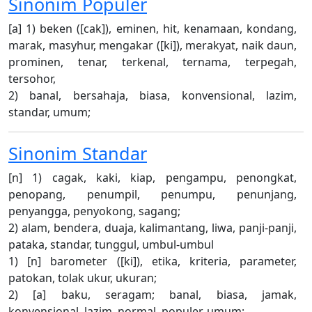
Sinonim
Populer
[a] 1) beken ([cak]), eminen, hit, kenamaan, kondang,
marak, masyhur, mengakar ([ki]), merakyat, naik daun,
prominen, tenar, terkenal, ternama, terpegah,
tersohor,
2) banal, bersahaja, biasa, konvensional, lazim,
standar, umum;
Sinonim
Standar
[n] 1) cagak, kaki, kiap, pengampu, penongkat,
penopang, penumpil, penumpu, penunjang,
penyangga, penyokong, sagang;
2) alam, bendera, duaja, kalimantang, liwa, panji-panji,
pataka, standar, tunggul, umbul-umbul
1) [n] barometer ([ki]), etika, kriteria, parameter,
patokan, tolak ukur, ukuran;
2) [a] baku, seragam; banal, biasa, jamak,
konvensional, lazim, normal, populer, umum;