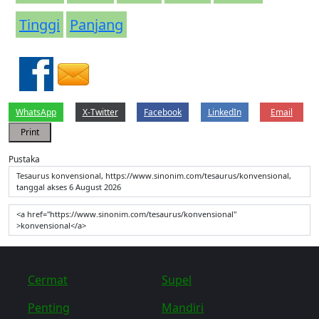
Tinggi
Panjang
WhatsApp
X-Twitter
Facebook
LinkedIn
Email
Print
Pustaka
Tesaurus konvensional, https://www.sinonim.com/tesaurus/konvensional,
tanggal akses 6 August 2026
<a href="https://www.sinonim.com/tesaurus/konvensional"
>konvensional</a>
Cermat
Supel
Penting
Mandiri