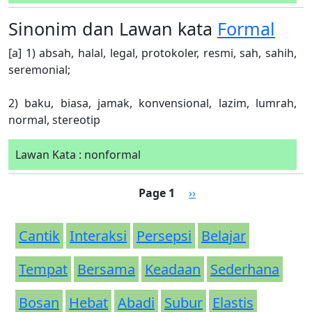
Sinonim dan Lawan kata
Formal
[a] 1) absah, halal, legal, protokoler, resmi, sah, sahih,
seremonial;
2) baku, biasa, jamak, konvensional, lazim, lumrah,
normal, stereotip
Lawan Kata : nonformal
Pagination
Next page
Page 1
››
Cantik
Interaksi
Persepsi
Belajar
Tempat
Bersama
Keadaan
Sederhana
Bosan
Hebat
Abadi
Subur
Elastis