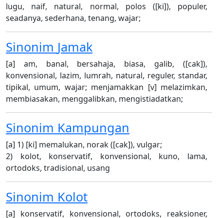
lugu, naif, natural, normal, polos ([ki]), populer,
seadanya, sederhana, tenang, wajar;
Sinonim
Jamak
[a] am, banal, bersahaja, biasa, galib, ([cak]),
konvensional, lazim, lumrah, natural, reguler, standar,
tipikal, umum, wajar; menjamakkan [v] melazimkan,
membiasakan, menggalibkan, mengistiadatkan;
Sinonim
Kampungan
[a] 1) [ki] memalukan, norak ([cak]), vulgar;
2) kolot, konservatif, konvensional, kuno, lama,
ortodoks, tradisional, usang
Sinonim
Kolot
[a] konservatif, konvensional, ortodoks, reaksioner,