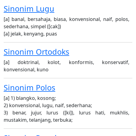
Sinonim
Lugu
[a] banal, bersahaja, biasa, konvensional, naif, polos,
sederhana, simpel ([cak])
[a] jelak, kenyang, puas
Sinonim
Ortodoks
[a] doktrinal, kolot, konformis, konservatif,
konvensional, kuno
Sinonim
Polos
[a] 1) blangko, kosong;
2) konvensional, lugu, naif, sederhana;
3) benar, jujur, lurus ([ki]), lurus hati, mukhlis,
mustakim, telanjang, terbuka;