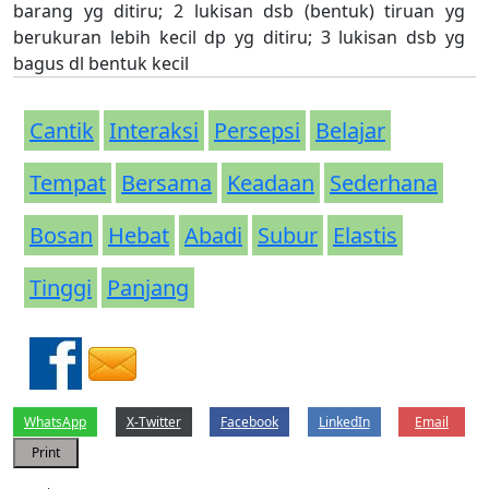
barang yg ditiru; 2 lukisan dsb (bentuk) tiruan yg
berukuran lebih kecil dp yg ditiru; 3 lukisan dsb yg
bagus dl bentuk kecil
Cantik
Interaksi
Persepsi
Belajar
Tempat
Bersama
Keadaan
Sederhana
Bosan
Hebat
Abadi
Subur
Elastis
Tinggi
Panjang
WhatsApp
X-Twitter
Facebook
LinkedIn
Email
Print