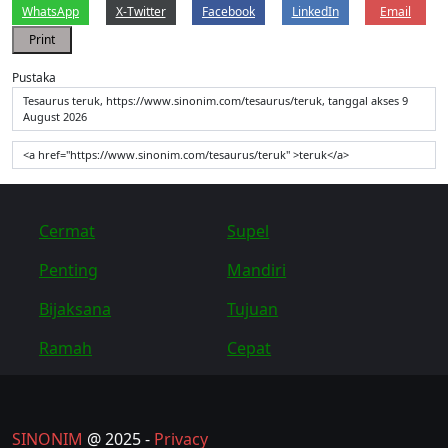
WhatsApp
X-Twitter
Facebook
LinkedIn
Email
Print
Pustaka
Tesaurus teruk, https://www.sinonim.com/tesaurus/teruk, tanggal akses 9
August 2026
<a href="https://www.sinonim.com/tesaurus/teruk" >teruk</a>
Cermat
Supel
Penting
Mandiri
Bijaksana
Tujuan
Ramah
Cepat
SINONIM
@ 2025 -
Privacy