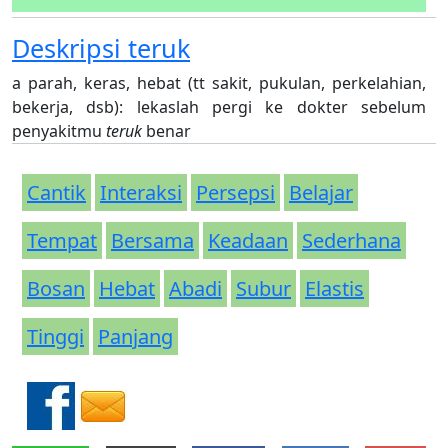
Deskripsi
teruk
a parah, keras, hebat (tt sakit, pukulan, perkelahian,
bekerja, dsb): lekaslah pergi ke dokter sebelum
penyakitmu
teruk
benar
Cantik
Interaksi
Persepsi
Belajar
Tempat
Bersama
Keadaan
Sederhana
Bosan
Hebat
Abadi
Subur
Elastis
Tinggi
Panjang