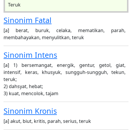
Teruk
Sinonim
Fatal
[a] berat, buruk, celaka, mematikan, parah,
membahayakan, menyulitkan, teruk
Sinonim
Intens
[a] 1) bersemangat, energik, gentur, getol, giat,
intensif, keras, khusyuk, sungguh-sungguh, tekun,
teruk;
2) dahsyat, hebat;
3) kuat, mencolok, tajam
Sinonim
Kronis
[a] akut, biut, kritis, parah, serius, teruk