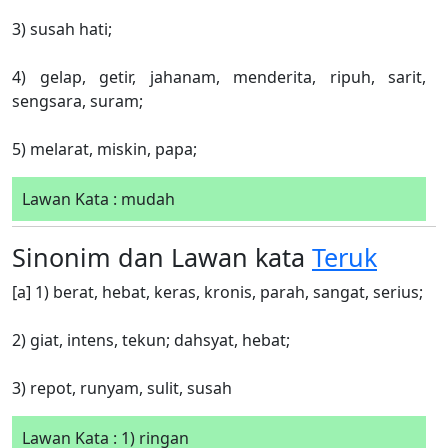
3) susah hati;
4) gelap, getir, jahanam, menderita, ripuh, sarit,
sengsara, suram;
5) melarat, miskin, papa;
Lawan Kata : mudah
Sinonim dan Lawan kata
Teruk
[a] 1) berat, hebat, keras, kronis, parah, sangat, serius;
2) giat, intens, tekun; dahsyat, hebat;
3) repot, runyam, sulit, susah
Lawan Kata : 1) ringan