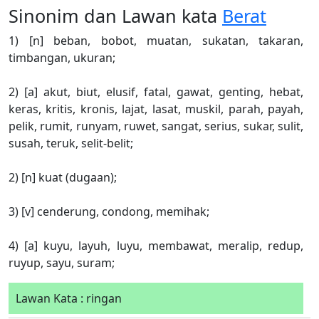
Sinonim dan Lawan kata
Berat
1) [n] beban, bobot, muatan, sukatan, takaran,
timbangan, ukuran;
2) [a] akut, biut, elusif, fatal, gawat, genting, hebat,
keras, kritis, kronis, lajat, lasat, muskil, parah, payah,
pelik, rumit, runyam, ruwet, sangat, serius, sukar, sulit,
susah, teruk, selit-belit;
2) [n] kuat (dugaan);
3) [v] cenderung, condong, memihak;
4) [a] kuyu, layuh, luyu, membawat, meralip, redup,
ruyup, sayu, suram;
Lawan Kata : ringan