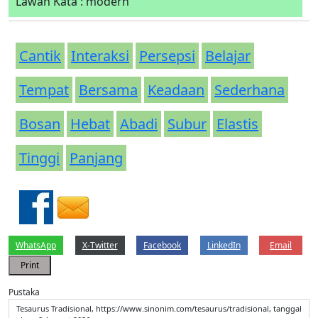
Lawan Kata : modern
Cantik
Interaksi
Persepsi
Belajar
Tempat
Bersama
Keadaan
Sederhana
Bosan
Hebat
Abadi
Subur
Elastis
Tinggi
Panjang
WhatsApp
X-Twitter
Facebook
LinkedIn
Email
Print
Pustaka
Tesaurus Tradisional, https://www.sinonim.com/tesaurus/tradisional, tanggal