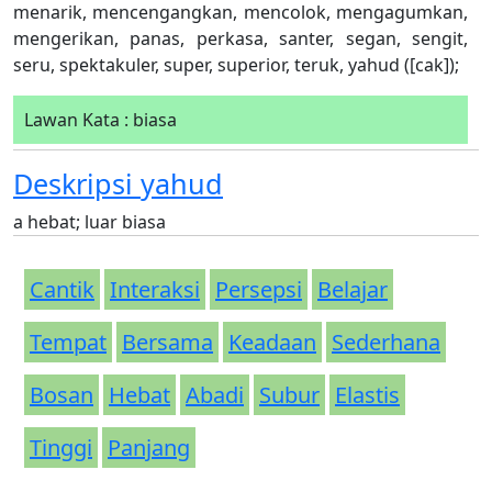
menarik, mencengangkan, mencolok, mengagumkan,
mengerikan, panas, perkasa, santer, segan, sengit,
seru, spektakuler, super, superior, teruk, yahud ([cak]);
Lawan Kata : biasa
Deskripsi
yahud
a hebat; luar biasa
Cantik
Interaksi
Persepsi
Belajar
Tempat
Bersama
Keadaan
Sederhana
Bosan
Hebat
Abadi
Subur
Elastis
Tinggi
Panjang