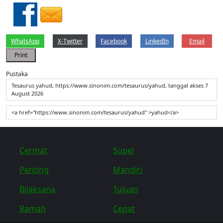
WhatsApp
X-Twitter
Facebook
LinkedIn
Email
Print
Pustaka
Tesaurus yahud, https://www.sinonim.com/tesaurus/yahud, tanggal akses 7
August 2026
<a href="https://www.sinonim.com/tesaurus/yahud" >yahud</a>
Cermat
Supel
Penting
Mandiri
Bijaksana
Tujuan
Ramah
Cepat