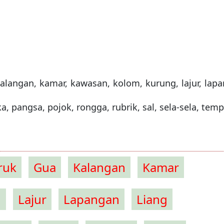
, kalangan, kamar, kawasan, kolom, kurung, lajur, lap
a, pangsa, pojok, rongga, rubrik, sal, sela-sela, temp
ruk
Gua
Kalangan
Kamar
g
Lajur
Lapangan
Liang