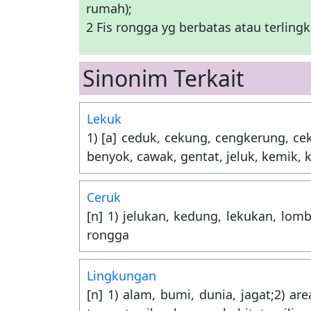
rumah);
2 Fis rongga yg berbatas atau terlin
Sinonim Terkait
Lekuk
1) [a] ceduk, cekung, cengkerung, ce
benyok, cawak, gentat, jeluk, kemik,
Ceruk
[n] 1) jelukan, kedung, lekukan, lom
rongga
Lingkungan
[n] 1) alam, bumi, dunia, jagat;2) a