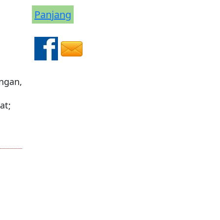
Panjang
angan,
at;