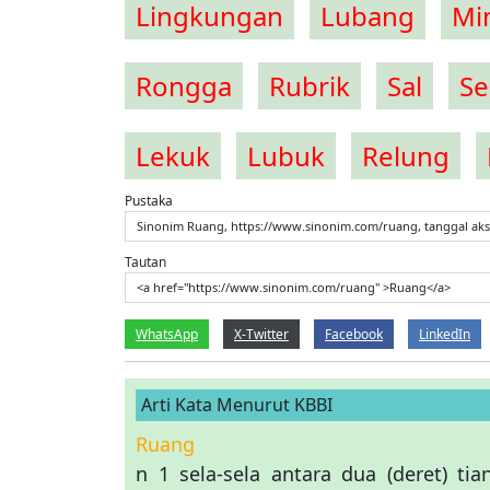
Lingkungan
Lubang
Mi
Rongga
Rubrik
Sal
Se
Lekuk
Lubuk
Relung
Pustaka
Sinonim Ruang, https://www.sinonim.com/ruang, tanggal aks
Tautan
<a href="https://www.sinonim.com/ruang" >Ruang</a>
WhatsApp
X-Twitter
Facebook
LinkedIn
Arti Kata Menurut KBBI
Ruang
n 1 sela-sela antara dua (deret) ti