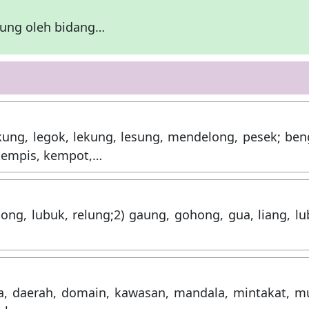
gkung oleh bidang…
kung, legok, lekung, lesung, mendelong, pesek; ben
 kempis, kempot,…
bong, lubuk, relung;2) gaung, gohong, gua, liang, l
rea, daerah, domain, kawasan, mandala, mintakat, m