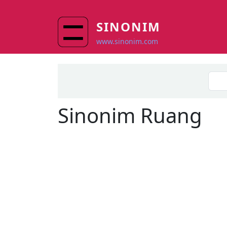
Skip to main content
SINONIM
www.sinonim.com
Sinonim
Ruang