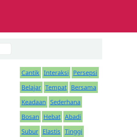
Cantik
Interaksi
Persepsi
Belajar
Tempat
Bersama
Keadaan
Sederhana
Bosan
Hebat
Abadi
Subur
Elastis
Tinggi