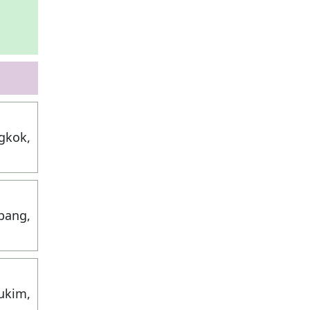
gkok,
ubang,
ukim,