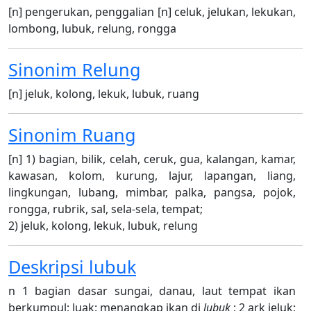
[n] pengerukan, penggalian [n] celuk, jelukan, lekukan,
lombong, lubuk, relung, rongga
Sinonim
Relung
[n] jeluk, kolong, lekuk, lubuk, ruang
Sinonim
Ruang
[n] 1) bagian, bilik, celah, ceruk, gua, kalangan, kamar,
kawasan, kolom, kurung, lajur, lapangan, liang,
lingkungan, lubang, mimbar, palka, pangsa, pojok,
rongga, rubrik, sal, sela-sela, tempat;
2) jeluk, kolong, lekuk, lubuk, relung
Deskripsi
lubuk
n 1 bagian dasar sungai, danau, laut tempat ikan
berkumpul; luak: menangkap ikan di
lubuk
; 2 ark jeluk;