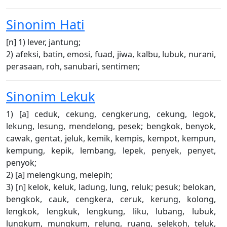
Sinonim
Hati
[n] 1) lever, jantung;
2) afeksi, batin, emosi, fuad, jiwa, kalbu, lubuk, nurani,
perasaan, roh, sanubari, sentimen;
Sinonim
Lekuk
1) [a] ceduk, cekung, cengkerung, cekung, legok,
lekung, lesung, mendelong, pesek; bengkok, benyok,
cawak, gentat, jeluk, kemik, kempis, kempot, kempun,
kempung, kepik, lembang, lepek, penyek, penyet,
penyok;
2) [a] melengkung, melepih;
3) [n] kelok, keluk, ladung, lung, reluk; pesuk; belokan,
bengkok, cauk, cengkera, ceruk, kerung, kolong,
lengkok, lengkuk, lengkung, liku, lubang, lubuk,
lungkum, mungkum, relung, ruang, selekoh, teluk,