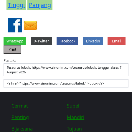
Tinggi
Panjang
WhatsApp
X-Twitter
Facebook
LinkedIn
Email
Print
Pustaka
Tesaurus lubuk, https://www.sinonim.com/tesaurus/lubuk, tanggal akses 7
August 2026
<a href="https://www.sinonim.com/tesaurus/lubuk" >lubuk</a>
Cermat
Supel
Penting
Mandiri
Bijaksana
Tujuan