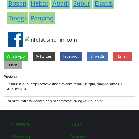
Bosan
Hebat
Abadi
Subur
Elastis
Tinggi
Panjang
WhatsApp
X-Twitter
Facebook
LinkedIn
Email
Print
Pustaka
Tesaurus gua, https://www.sinonim.com/tesaurus/gua, tanggal akses 8
August 2026
<a href="https://www.sinonim.com/tesaurus/gua" >gua</a>
Cermat
Supel
Penting
Mandiri