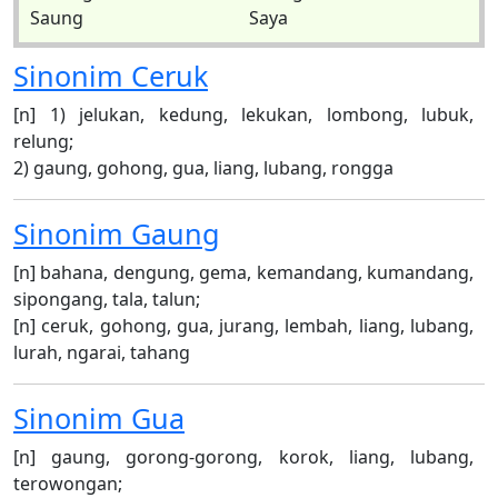
Saung
Saya
Sinonim
Ceruk
[n] 1) jelukan, kedung, lekukan, lombong, lubuk,
relung;
2) gaung, gohong, gua, liang, lubang, rongga
Sinonim
Gaung
[n] bahana, dengung, gema, kemandang, kumandang,
sipongang, tala, talun;
[n] ceruk, gohong, gua, jurang, lembah, liang, lubang,
lurah, ngarai, tahang
Sinonim
Gua
[n] gaung, gorong-gorong, korok, liang, lubang,
terowongan;