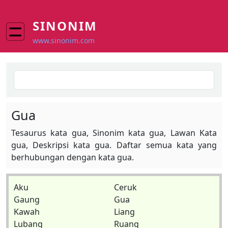
Skip to main content
SINONIM
www.sinonim.com
Search
Gua
Tesaurus kata gua, Sinonim kata gua, Lawan Kata
gua, Deskripsi kata gua. Daftar semua kata yang
berhubungan dengan kata gua.
Aku
Ceruk
Gaung
Gua
Kawah
Liang
Lubang
Ruang