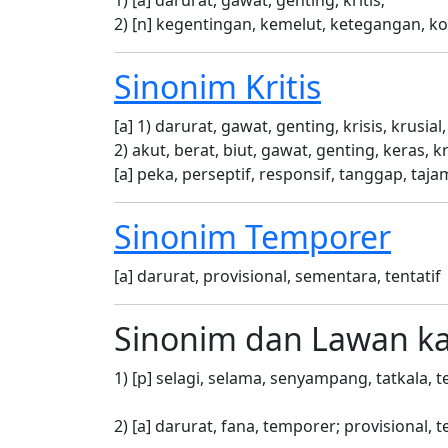
1) [a] darurat, gawat, genting, kritis;
2) [n] kegentingan, kemelut, ketegangan, k
Sinonim
Kritis
[a] 1) darurat, gawat, genting, krisis, krusia
2) akut, berat, biut, gawat, genting, keras
[a] peka, perseptif, responsif, tanggap, tajam,
Sinonim
Temporer
[a] darurat, provisional, sementara, tentatif
Sinonim dan Lawan k
1) [p] selagi, selama, senyampang, tatkala, 
2) [a] darurat, fana, temporer; provisional, te