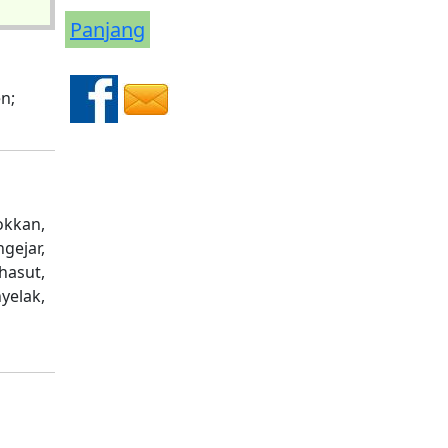
Panjang
en;
kkan,
ejar,
asut,
elak,