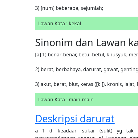
3) [num] beberapa, sejumlah;
Lawan Kata : kekal
Sinonim dan Lawan k
[a] 1) benar-benar, betul-betul, khusyuk, 
2) berat, berbahaya, darurat, gawat, genting,
3) akut, berat, biut, keras ([ki]), kronis, lajat
Lawan Kata : main-main
Deskripsi
darurat
a 1 dl keadaan sukar (sulit) yg tak 