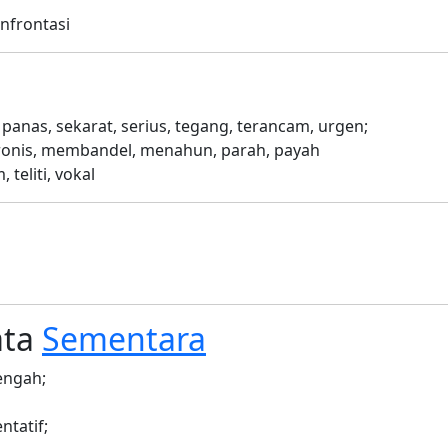
onfrontasi
l, panas, sekarat, serius, tegang, terancam, urgen;
, kronis, membandel, menahun, parah, payah
 teliti, vokal
ata
Sementara
tengah;
ntatif;