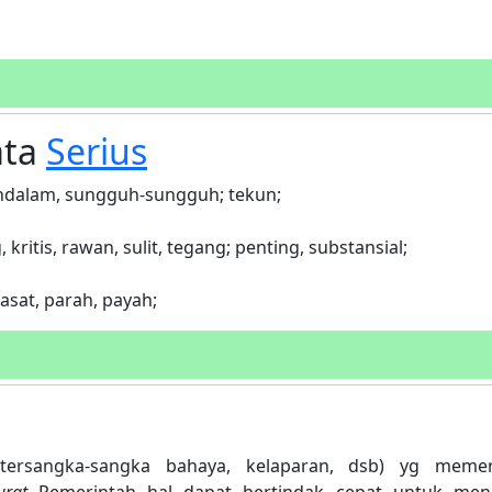
ata
Serius
mendalam, sungguh-sungguh; tekun;
 kritis, rawan, sulit, tegang; penting, substansial;
, lasat, parah, payah;
tersangka-sangka bahaya, kelaparan, dsb) yg memer