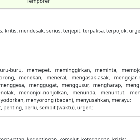
Temporer
s, kritis, mendesak, serius, terjepit, terpaksa, terpojok, urg
uru-buru, memepet, meminggirkan, meminta, memojo
ong, menekan, meneral, mengasak-asak, mengejar-ng
 menggesa, menggugat, menggusur, mengharap, mengh
nolak, menonjol-nonjolkan, menunda, menuntut, meny
enyodorkan, menyorong (badan), menyusahkan, merayu;
t, penting, perlu, sempit (waktu), urgen;
 kegawatan, kegentingan, kemelut, ketegangan, krisis;