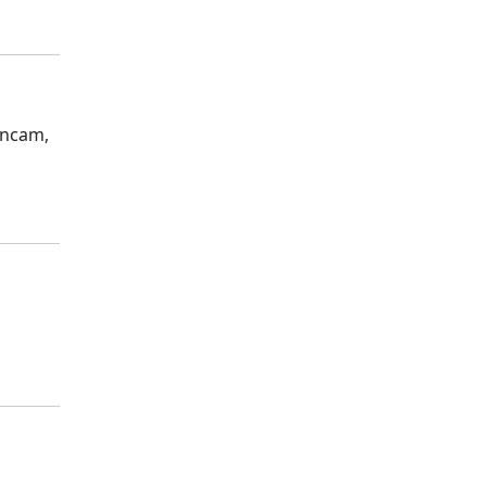
ancam,