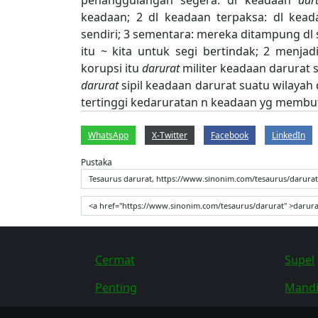
penanggulangan segera: dl keadaan
dar
keadaan; 2 dl keadaan terpaksa: dl kea
sendiri; 3 sementara: mereka ditampung d
itu ~ kita untuk segi bertindak; 2 menja
korupsi itu
darurat
militer keadaan darurat s
darurat
sipil keadaan darurat suatu wilay
tertinggi kedaruratan n keadaan yg membu
WhatsApp
X-Twitter
Facebook
LinkedIn
Pustaka
Tesaurus darurat, https://www.sinonim.com/tesaurus/darurat,
<a href="https://www.sinonim.com/tesaurus/darurat" >darura
Cermat
Supel
Penting
Mandi