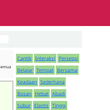
Cantik
Interaksi
Persepsi
 semua
Belajar
Tempat
Bersama
Keadaan
Sederhana
Bosan
Hebat
Abadi
Subur
Elastis
Tinggi